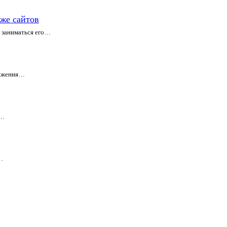
рже сайтов
о заниматься его…
вижения…
о…
…