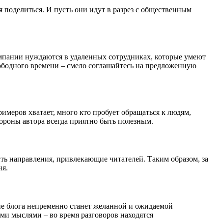
 поделиться. И пусть они идут в разрез с общественным
мпании нуждаются в удаленных сотрудниках, которые умеют
вободного времени – смело соглашайтесь на предложенную
римеров хватает, много кто пробует обращаться к людям,
роны автора всегда приятно быть полезным.
ить направления, привлекающие читателей. Таким образом, за
ня.
ние блога непременно станет желанной и ожидаемой
ыми мыслями – во время разговоров находятся