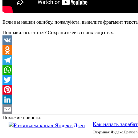
Если вы нашли ошибку, пожалуйста, выделите фрагмент текст
Понравилась статья? Сохраните ее в своих соцсетях:
VK
Odnoklassniki
Telegram
WhatsApp
Twitter
Pinterest
LinkedIn
Похожие новости:
Email
Как начать зараба
Открывая Яндекс.Браузер