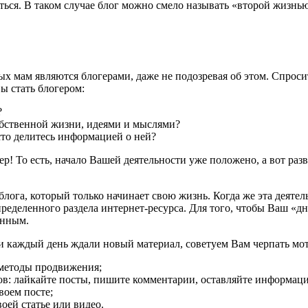
ся. В таком случае блог можно смело называть «второй жизнью
 мам являются блогерами, даже не подозревая об этом. Спросит
ы стать блогером:
?
обственной жизни, идеями и мыслями?
сто делитесь информацией о ней?
р! То есть, начало Вашей деятельности уже положено, а вот раз
ога, который только начинает свою жизнь. Когда же эта деятель
пределенного раздела интернет-ресурса. Для того, чтобы Ваш «
анным.
они каждый день ждали новый материал, советуем Вам черпать 
 методы продвижения;
тов: лайкайте посты, пишите комментарии, оставляйте информа
воем посте;
оей статье или видео.