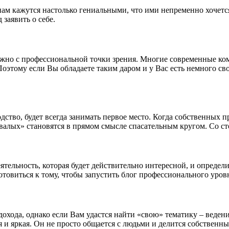
нам кажутся настолько гениальными, что ими непременно хочется
 заявить о себе.
жно с профессиональной точки зрения. Многие современные ко
Поэтому если Вы обладаете таким даром и у Вас есть немного с
ство, будет всегда занимать первое место. Когда собственных п
лых» становятся в прямом смысле спасательным кругом. Со сто
ятельность, которая будет действительно интересной, и определ
овиться к тому, чтобы запустить блог профессионального уров
дохода, однако если Вам удастся найти «свою» тематику – веде
 и яркая. Он не просто общается с людьми и делится собственн