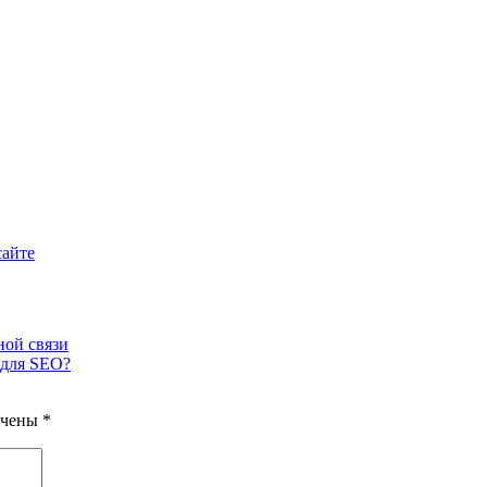
сайте
ной связи
 для SEO?
ечены
*