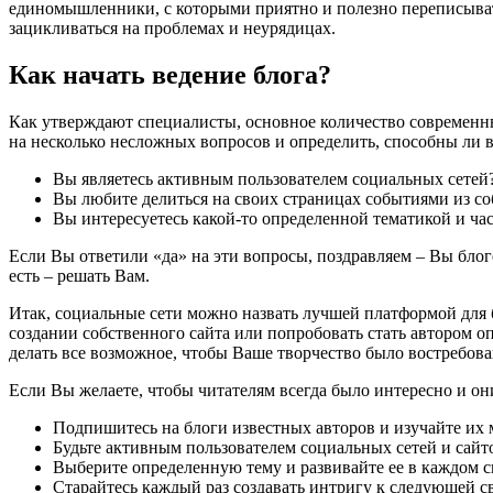
единомышленники, с которыми приятно и полезно переписывать
зацикливаться на проблемах и неурядицах.
Как начать ведение блога?
Как утверждают специалисты, основное количество современных
на несколько несложных вопросов и определить, способны ли в
Вы являетесь активным пользователем социальных сетей
Вы любите делиться на своих страницах событиями из с
Вы интересуетесь какой-то определенной тематикой и ча
Если Вы ответили «да» на эти вопросы, поздравляем – Вы блоге
есть – решать Вам.
Итак, социальные сети можно назвать лучшей платформой для бл
создании собственного сайта или попробовать стать автором о
делать все возможное, чтобы Ваше творчество было востребов
Если Вы желаете, чтобы читателям всегда было интересно и 
Подпишитесь на блоги известных авторов и изучайте их
Будьте активным пользователем социальных сетей и сай
Выберите определенную тему и развивайте ее в каждом с
Старайтесь каждый раз создавать интригу к следующей св