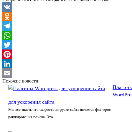
VK
Odnoklassniki
Telegram
WhatsApp
Twitter
Pinterest
LinkedIn
Похожие новости:
Email
Плагин
WordPre
для ускорения сайта
Мы все знаем, что скорость загрузки сайта является фактором
ранжирования поиска. Это…