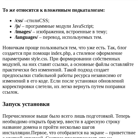
То же относится к вложенным подкаталогам:
/css/
–стилиCSS;
/js/
– программные модули JavaScript;
/images/
– изображения, встроенные в тему;
/languages/
– перевод, используемых тем.
Новичкам проще пользоваться тем, что уже есть. Так, блог
создается при помощи index.php, а стилевое оформление
параметрами style.css. При формировании собственных
модулей, на них ставят ссылки, а основные файлы оставляйте
практически без изменений. Такой подход создает
предпосылки стабильной работы ресурса независимо от
изменений в его коде. Если после установки обновлений
корректировки слетели, их легко вернуть путем поправки
ссылок.
Запуск установки
Перечисленное выше было всего лишь подготовкой. Теперь
необходимо открыть браузер, ввести в адресную строку
название домена и пройти несколько шагов
инсталляции.Первое, что отобразится на экране – приветствие