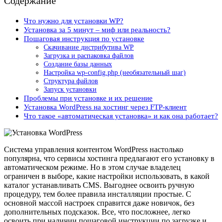
Содержание
Что нужно для установки WP?
Установка за 5 минут – миф или реальность?
Пошаговая инструкция по установке
Скачивание дистрибутива WP
Загрузка и распаковка файлов
Создание базы данных
Настройка wp-config.php (необязательный шаг)
Структура файлов
Запуск установки
Проблемы при установке и их решение
Установка WordPress на хостинг через FTP-клиент
Что такое «автоматическая установка» и как она работает?
Система управления контентом WordPress настолько
популярна, что сервисы хостинга предлагают его установку в
автоматическом режиме. Но в этом случае владелец
ограничен в выборе, какие настройки использовать, в какой
каталог устанавливать CMS. Выгоднее освоить ручную
процедуру, тем более правила инсталляции простые. С
основной массой настроек справится даже новичок, без
дополнительных подсказок. Все, что посложнее, легко
освоить при наличии пошаговой инструкции по загрузке и