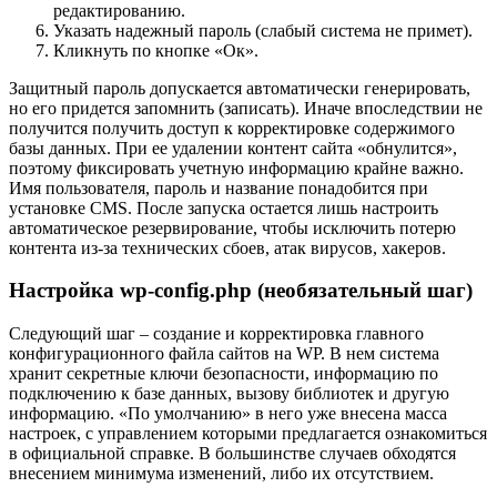
редактированию.
Указать надежный пароль (слабый система не примет).
Кликнуть по кнопке «Ок».
Защитный пароль допускается автоматически генерировать,
но его придется запомнить (записать). Иначе впоследствии не
получится получить доступ к корректировке содержимого
базы данных. При ее удалении контент сайта «обнулится»,
поэтому фиксировать учетную информацию крайне важно.
Имя пользователя, пароль и название понадобится при
установке CMS. После запуска остается лишь настроить
автоматическое резервирование, чтобы исключить потерю
контента из-за технических сбоев, атак вирусов, хакеров.
Настройка wp-config.php (необязательный шаг)
Следующий шаг – создание и корректировка главного
конфигурационного файла сайтов на WP. В нем система
хранит секретные ключи безопасности, информацию по
подключению к базе данных, вызову библиотек и другую
информацию. «По умолчанию» в него уже внесена масса
настроек, с управлением которыми предлагается ознакомиться
в официальной справке. В большинстве случаев обходятся
внесением минимума изменений, либо их отсутствием.