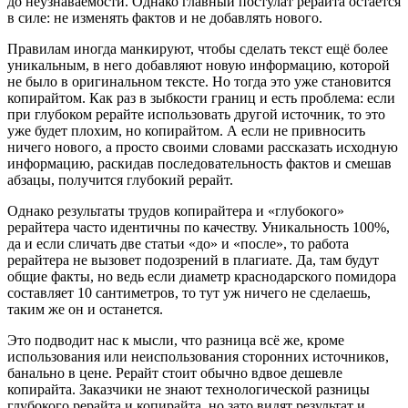
до неузнаваемости. Однако главный постулат рерайта остаётся
в силе: не изменять фактов и не добавлять нового.
Правилам иногда манкируют, чтобы сделать текст ещё более
уникальным, в него добавляют новую информацию, которой
не было в оригинальном тексте. Но тогда это уже становится
копирайтом. Как раз в зыбкости границ и есть проблема: если
при глубоком рерайте использовать другой источник, то это
уже будет плохим, но копирайтом. А если не привносить
ничего нового, а просто своими словами рассказать исходную
информацию, раскидав последовательность фактов и смешав
абзацы, получится глубокий рерайт.
Однако результаты трудов копирайтера и «глубокого»
рерайтера часто идентичны по качеству. Уникальность 100%,
да и если сличать две статьи «до» и «после», то работа
рерайтера не вызовет подозрений в плагиате. Да, там будут
общие факты, но ведь если диаметр краснодарского помидора
составляет 10 сантиметров, то тут уж ничего не сделаешь,
таким же он и останется.
Это подводит нас к мысли, что разница всё же, кроме
использования или неиспользования сторонних источников,
банально в цене. Рерайт стоит обычно вдвое дешевле
копирайта. Заказчики не знают технологической разницы
глубокого рерайта и копирайта, но зато видят результат и