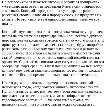
На вопрос «чем отличается глубокий рерайт от копирайта»
уже можно дать ответ: за пределами Рунета они отличаются
тематикой. Копирайт продаст клиенту товар, а рерайт
расскажет своими словами о породах собак, не предлагая их
купить. Но это у них, на загнивающем Западе, у нас же всё
иначе.
Копирайт пускают в ход тогда, когда заказчика не устраивает,
чтобы на его сайте был припудренный клон текста с другого
портала, или же когда нет готовой статьи нужного формата. К
примеру, заказчик может захотеть статью, где будут подробно
расписаны различия между маковыми булками и развитым
социализмом. Про маковые булки в Рунете имеются тысячи
статей, рецептов приготовления, описаний воздействия на
организм. С развитым социализмом ситуация такая же, но вот
обзора, где будут сравнены их плюсы и минусы — нет. Тогда
копирайтеру даётся задание докопаться до истины и сложить
из имеющейся информации статью означенной тематики.
Но это редкий и сложный пример, в основном копирайт
используют тогда, когда хочется живого, авторского текста.
Исполнитель детально изучает тему, если она ему незнакома,
посещает тематические сайты, а затем собирает всё это в
удобоваримое состояние. А уж если тема знакома, то
написание идёт «из головы», статья может содержать ту