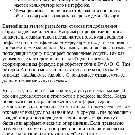
частей калькуляторного интерфейса.
Тема дизайна
— варианты отображения внешнего
облика содержат различную верстку деталей формы.
Важнейшим этапом разработки становится добавления
формулы для вычислений. Например, при формировании
виджета для заказа такси вставляются поля, куда вводится
информация о телефонном номере, адресе подачи машины и
конечном месте маршрута. Заказывая такси, человек называет
подходящий тариф, подбирает добавочные услуги. Так как
упомянутые критерии влияют на общую стоимость,
сформированная формула приобретает облик D=A+B+C. Там
литерой A обозначается основная цена поездки, буква B
отражает надбавку за тариф, а C показывает отдаваемую за
дополнительные услуги сумму.
Но зачастую тариф бывает одним, а услуги несколькими. И
все они добавляются к стоимости в процессе выбора. Когда
поля оказываются расположенными в форме, сервис
самостоятельно присваивает им литеры. Пользователь только
открывает вкладку под названием «Формула», где добавляет к
каждой опции подходящее значение и делает формулу с
базовыми арифметическими операциями. Если правильно
размещены элементы, настроен внешний облик и введены
формулы, можно нажать кнопку «Сохранить».