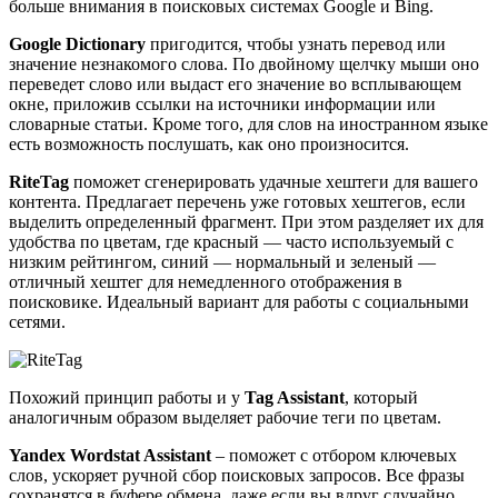
больше внимания в поисковых системах Google и Bing.
Google Dictionary
пригодится, чтобы узнать перевод или
значение незнакомого слова. По двойному щелчку мыши оно
переведет слово или выдаст его значение во всплывающем
окне, приложив ссылки на источники информации или
словарные статьи. Кроме того, для слов на иностранном языке
есть возможность послушать, как оно произносится.
RiteTag
поможет сгенерировать удачные хештеги для вашего
контента. Предлагает перечень уже готовых хештегов, если
выделить определенный фрагмент. При этом разделяет их для
удобства по цветам, где красный — часто используемый с
низким рейтингом, синий — нормальный и зеленый —
отличный хештег для немедленного отображения в
поисковике. Идеальный вариант для работы с социальными
сетями.
Похожий принцип работы и у
Tag Assistant
, который
аналогичным образом выделяет рабочие теги по цветам.
Yandex Wordstat Assistant
– поможет с отбором ключевых
слов, ускоряет ручной сбор поисковых запросов. Все фразы
сохранятся в буфере обмена, даже если вы вдруг случайно