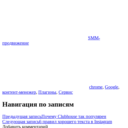
SMM-
продвижение
chrome
,
Google
,
контент-менежер
,
Плагины
,
Сервис
Навигация по записям
Предыдущая запись
Почему Clubhouse так популярен
Следующая запись
6 правил хорошего текста в Instagram
Добавить комментарий